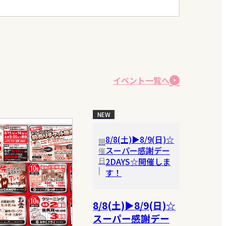
イベント一覧へ
NEW
8/8(土)▶8/9(日)☆
開
スーパー感謝デー
催
日
2DAYS☆開催しま
|
す！
8/8(土)▶8/9(日)☆
スーパー感謝デー