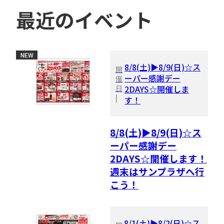
最近のイベント
NEW
8/8(土)▶8/9(日)☆ス
開
ーパー感謝デー
催
日
2DAYS☆開催しま
|
す！
8/8(土)▶8/9(日)☆ス
ーパー感謝デー
2DAYS☆開催します！
週末はサンプラザへ行
こう！
8/1(土)▶8/2(日)☆ス