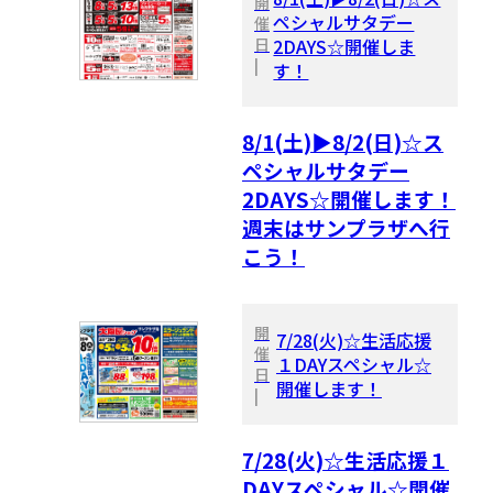
開
ペシャルサタデー
催
日
2DAYS☆開催しま
|
す！
8/1(土)▶8/2(日)☆ス
ペシャルサタデー
2DAYS☆開催します！
週末はサンプラザへ行
こう！
開
7/28(火)☆生活応援
催
１DAYスペシャル☆
日
開催します！
|
7/28(火)☆生活応援１
DAYスペシャル☆開催