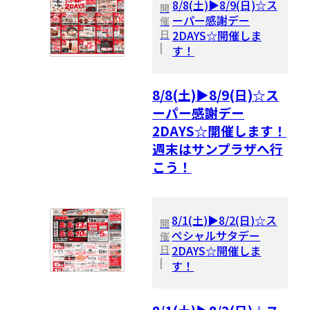
8/8(土)▶8/9(日)☆ス
開
ーパー感謝デー
催
日
2DAYS☆開催しま
|
す！
8/8(土)▶8/9(日)☆ス
ーパー感謝デー
2DAYS☆開催します！
週末はサンプラザへ行
こう！
8/1(土)▶8/2(日)☆ス
開
ペシャルサタデー
催
日
2DAYS☆開催しま
|
す！