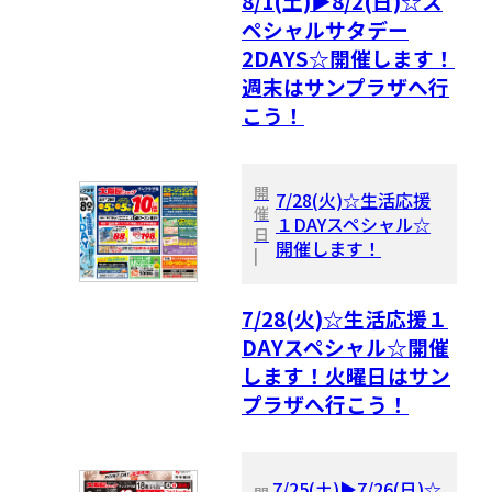
8/1(土)▶8/2(日)☆ス
ペシャルサタデー
2DAYS☆開催します！
週末はサンプラザへ行
こう！
開
7/28(火)☆生活応援
催
１DAYスペシャル☆
日
開催します！
|
7/28(火)☆生活応援１
DAYスペシャル☆開催
します！火曜日はサン
プラザへ行こう！
7/25(土)▶7/26(日)☆