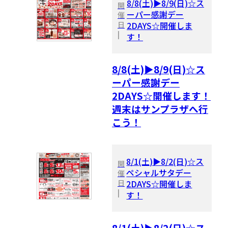
8/8(土)▶8/9(日)☆ス
開
ーパー感謝デー
催
日
2DAYS☆開催しま
|
す！
8/8(土)▶8/9(日)☆ス
ーパー感謝デー
2DAYS☆開催します！
週末はサンプラザへ行
こう！
8/1(土)▶8/2(日)☆ス
開
ペシャルサタデー
催
日
2DAYS☆開催しま
|
す！
8/1(土)▶8/2(日)☆ス