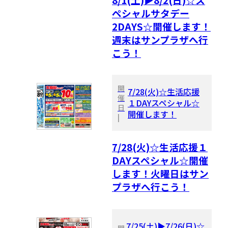
ペシャルサタデー
2DAYS☆開催します！
週末はサンプラザへ行
こう！
開
7/28(火)☆生活応援
催
１DAYスペシャル☆
日
開催します！
|
7/28(火)☆生活応援１
DAYスペシャル☆開催
します！火曜日はサン
プラザへ行こう！
7/25(土)▶7/26(日)☆
開