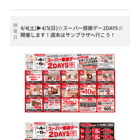
開
4/4(土)▶4/5(日)☆スーパー感謝デー2DAYS☆
催
開催します！週末はサンプラザへ行こう！
日