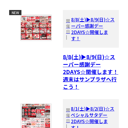
NEW
8/8(土)▶8/9(日)☆ス
開
ーパー感謝デー
催
日
2DAYS☆開催しま
|
す！
8/8(土)▶8/9(日)☆ス
ーパー感謝デー
2DAYS☆開催します！
週末はサンプラザへ行
こう！
8/1(土)▶8/2(日)☆ス
開
ペシャルサタデー
催
日
2DAYS☆開催しま
|
す！