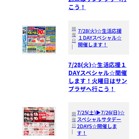
こう！
開
7/28(火)☆生活応援
催
１DAYスペシャル☆
日
開催します！
|
7/28(火)☆生活応援１
DAYスペシャル☆開催
します！火曜日はサン
プラザへ行こう！
7/25(土)▶7/26(日)☆
開
スペシャルサタデー
催
日
2DAYS☆開催しま
|
す！