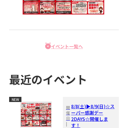
イベント一覧へ
最近のイベント
NEW
8/8(土)▶8/9(日)☆ス
開
ーパー感謝デー
催
日
2DAYS☆開催しま
|
す！