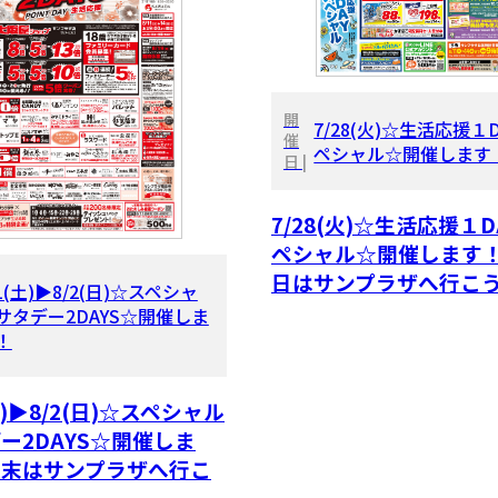
開
7/28(火)☆生活応援１
催
ペシャル☆開催します
日 |
7/28(火)☆生活応援１D
ペシャル☆開催します
日はサンプラザへ行こ
/1(土)▶8/2(日)☆スペシャ
サタデー2DAYS☆開催しま
！
土)▶8/2(日)☆スペシャル
ー2DAYS☆開催しま
週末はサンプラザへ行こ