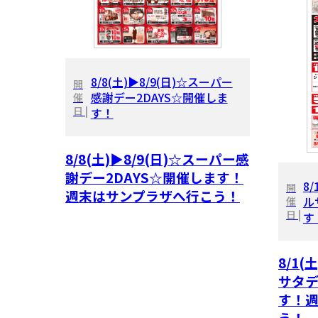
8/8(土)▶8/9(日)☆スーパー
開
感謝デー2DAYS☆開催しま
催
日 |
す！
8/8(土)▶8/9(日)☆スーパー感
謝デー2DAYS☆開催します！
8
開
週末はサンプラザへ行こう！
ル
催
日 |
す
8/1(
サタデ
す！
う！