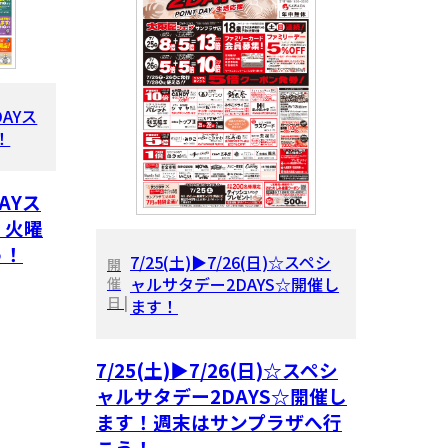
DAYス
！
AYス
！火曜
う！
7/25(土)▶7/26(日)☆スペシ
開
ャルサタデー2DAYS☆開催し
催
日 |
ます！
7/25(土)▶7/26(日)☆スペシ
ャルサタデー2DAYS☆開催し
ます！週末はサンプラザへ行
こう！