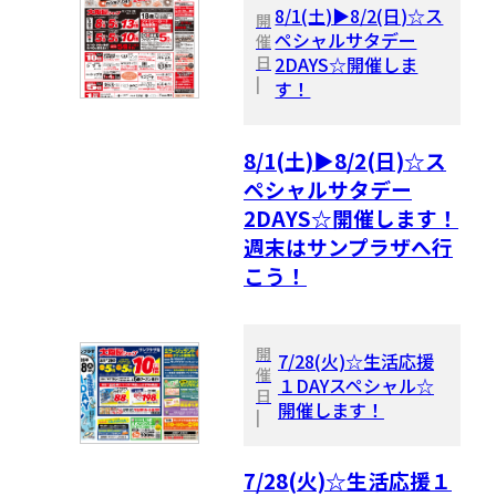
8/1(土)▶8/2(日)☆ス
開
ペシャルサタデー
催
日
2DAYS☆開催しま
|
す！
8/1(土)▶8/2(日)☆ス
ペシャルサタデー
2DAYS☆開催します！
週末はサンプラザへ行
こう！
開
7/28(火)☆生活応援
催
１DAYスペシャル☆
日
開催します！
|
7/28(火)☆生活応援１