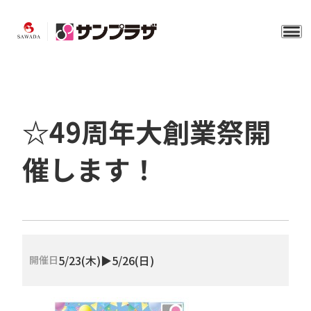
☆49周年大創業祭開
催します！
5/23(木)▶5/26(日)
開催日