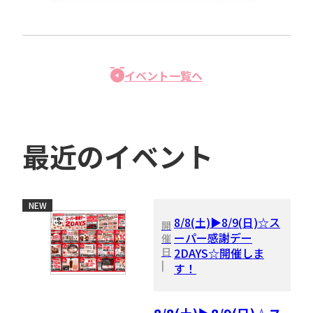
イベント一覧へ
最近のイベント
NEW
8/8(土)▶8/9(日)☆ス
開
ーパー感謝デー
催
日
2DAYS☆開催しま
|
す！