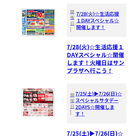
開
7/28(火)☆生活応援
催
１DAYスペシャル☆
日
開催します！
|
7/28(火)☆生活応援１
DAYスペシャル☆開催
します！火曜日はサン
プラザへ行こう！
7/25(土)▶7/26(日)☆
開
スペシャルサタデー
催
日
2DAYS☆開催しま
|
す！
7/25(土)▶7/26(日)☆