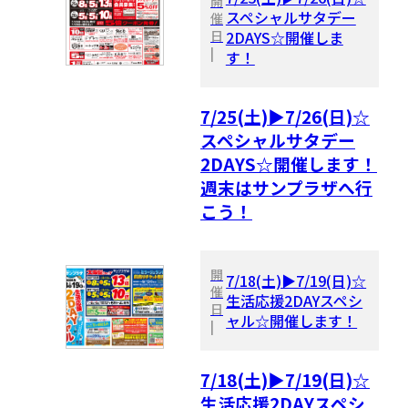
開
スペシャルサタデー
催
日
2DAYS☆開催しま
|
す！
7/25(土)▶7/26(日)☆
スペシャルサタデー
2DAYS☆開催します！
週末はサンプラザへ行
こう！
開
7/18(土)▶7/19(日)☆
催
生活応援2DAYスペシ
日
ャル☆開催します！
|
7/18(土)▶7/19(日)☆
生活応援2DAYスペシ