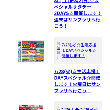
8/1(土)▶8/2(日)☆ス
ペシャルサタデー
2DAYS☆開催します！
週末はサンプラザへ行
こう！
開
7/28(火)☆生活応援
催
１DAYスペシャル☆
日
開催します！
|
7/28(火)☆生活応援１
DAYスペシャル☆開催
します！火曜日はサン
プラザへ行こう！
7/25(土)▶7/26(日)☆