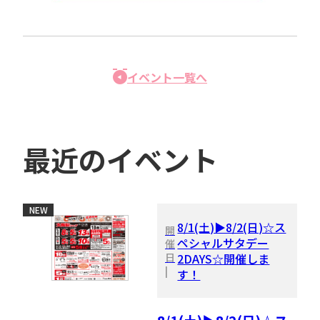
イベント一覧へ
最近のイベント
NEW
8/1(土)▶8/2(日)☆ス
開
ペシャルサタデー
催
日
2DAYS☆開催しま
|
す！