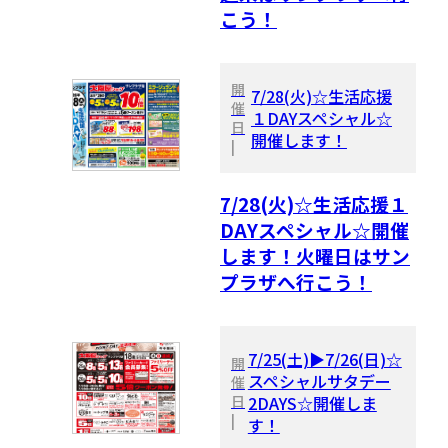
こう！
開
7/28(火)☆生活応援
催
１DAYスペシャル☆
日
開催します！
|
7/28(火)☆生活応援１
DAYスペシャル☆開催
します！火曜日はサン
プラザへ行こう！
7/25(土)▶7/26(日)☆
開
スペシャルサタデー
催
日
2DAYS☆開催しま
|
す！