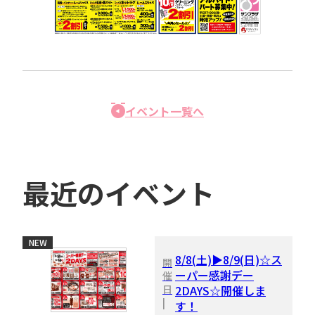
イベント一覧へ
最近のイベント
NEW
8/8(土)▶8/9(日)☆ス
開
ーパー感謝デー
催
日
2DAYS☆開催しま
|
す！